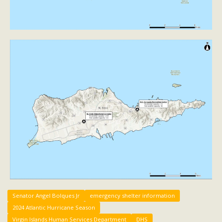
Senator Angel Bolques Jr
emergency shelter information
2024 Atlantic Hurricane Season
Virgin Islands Human Services Department
DHS