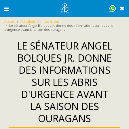
Accueil
Actualités et mises à jour
Le sénateur Angel Bolques Jr. donne des informations sur les abris
d'urgence avant la saison des ouragans
LE SÉNATEUR ANGEL
BOLQUES JR. DONNE
DES INFORMATIONS
SUR LES ABRIS
D'URGENCE AVANT
LA SAISON DES
OURAGANS