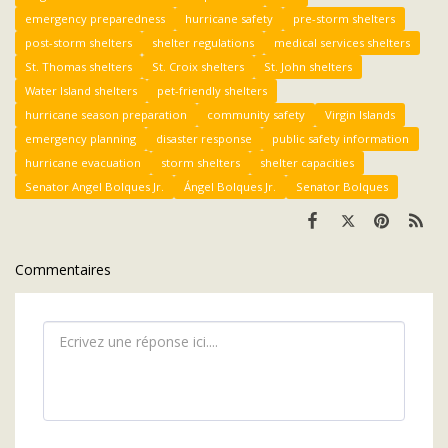
emergency preparedness
hurricane safety
pre-storm shelters
post-storm shelters
shelter regulations
medical services shelters
St. Thomas shelters
St. Croix shelters
St. John shelters
Water Island shelters
pet-friendly shelters
hurricane season preparation
community safety
Virgin Islands
emergency planning
disaster response
public safety information
hurricane evacuation
storm shelters
shelter capacities
Senator Angel Bolques Jr.
Ángel Bolques Jr.
Senator Bolques
Commentaires